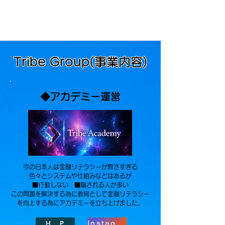
​株式会社Tribe
​Tribe Group(事業内容)
◆​アカデミー運営
今の日本人は金融リテラシーが無さすぎる
色々とシステムや​仕組みなどはあるが
■行動しない ■騙される人が多い
​この問題を解決する為に教育として金融リテラシー
を向上する為にアカデミーを立ち上げました。
Instagram
H P