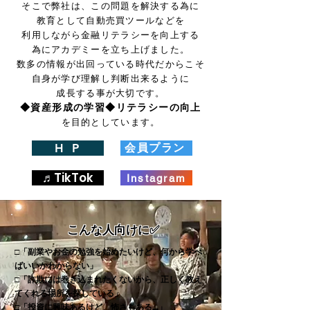
そこで弊社は、この問題を解決する為に
教育として自動売買ツールなどを
利用しながら金融リテラシーを向上する
為にアカデミーを立ち上げました。
数多の情報が出回っている時代だからこそ
自身が学び理解し判断出来るように
成長​する事が大切です。
◆資産形成の学習◆リテラシーの向上
を目的としています。
会員プラン
H P
♬TikTok
Instagram
こんな人向けに✅
□「副業やお金の勉強を始めたいけど、何から学べ
ばいいかわからない」
□「詐欺には巻き込まれたくないから、正しく教え
てくれる場所を探している」
□「投資に興味あるけど、怖さもある…」