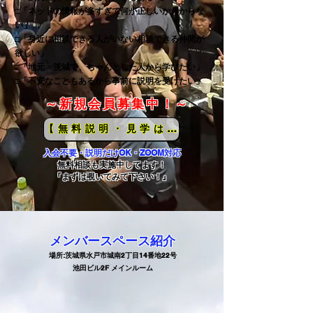
□「ネットの情報が多すぎて何が正しいかわからな
い」
□「身近に相談できる人がいない相談できる仲間が
欲しい」
□「地元・茨城で、ちゃんとした人から学びたい」
​□「不安なこともあるから事前に説明を受けたい」
​ ～新規会員募集中！～
【無料説明・見学はこちら】
入会不要・説明だけOK・ZOOM対応
無料相談も実施中してます！
『まずは覗いてみて下さい！』
​メンバースペース紹介
場所:茨城県水戸市城南2丁目14番地22号
池田ビル​2F
メインルーム