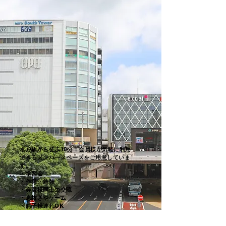
水戸駅から徒歩10分！会員様が気軽に利用
できるメンバースペースをご用意していま
す。
・学習会
・作業・勉強
・会員様同士の交流
・息抜きやゲーム
・お子様連れOK
など、会員様は自由に
ご利用いただけます！