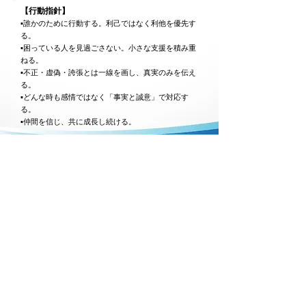
【行動指針】
▪誰かのために行動する。利己ではなく利他を優先す
る。
▪困っている人を見過ごさない。小さな支援を積み重
ねる。
▪不正・虚偽・誇張とは一線を画し、真実のみを伝え
る。
▪どんな時も感情ではなく「事実と誠意」で対応す
る。
▪仲間を信じ、共に成長し続ける。
株式会社Tribe
​代表取締役 大和田 将史
​免許：茨城県公安委員会 第４０２５００２５号
法人番号：０５００－０１－０５２５８５
所在地：茨城県水戸市城南2丁目14番地22号 池田ビル​2階
営業時間：12時～20時​ (不定休)
MAIL:
tribegroup2023@gmail.com
TEL:
029-297-5887
※弊社への営業・セールス等のお電話は
​ご遠慮ください。