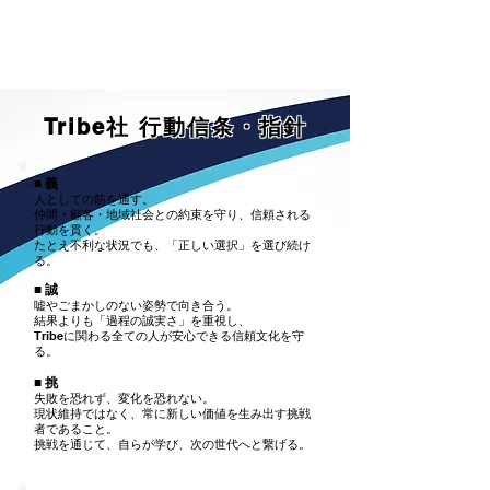
​株式会社Tribe
Tribe社 行動信条・指針
■ 義
人としての筋を通す。
仲間・顧客・地域社会との約束を守り、信頼される
行動を貫く。
たとえ不利な状況でも、「正しい選択」を選び続け
る。
■ 誠
嘘やごまかしのない姿勢で向き合う。
結果よりも「過程の誠実さ」を重視し、
Tribeに関わる全ての人が安心できる信頼文化を守
る。
■ 挑
失敗を恐れず、変化を恐れない。
現状維持ではなく、常に新しい価値を生み出す挑戦
者であること。
挑戦を通じて、自らが学び、次の世代へと繋げる。