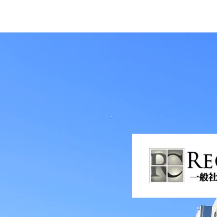
​株式会社Tribe
ホーム
TribeGroup
TribeAcademy
学習プログラ