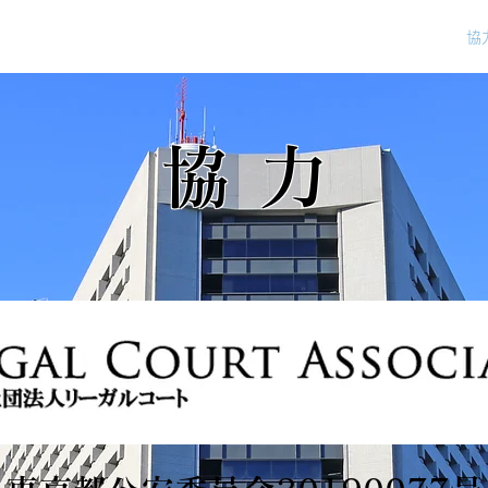
ム
投資詐欺対策・地域防犯活動
四柱推命
お知らせ
協
​協 力