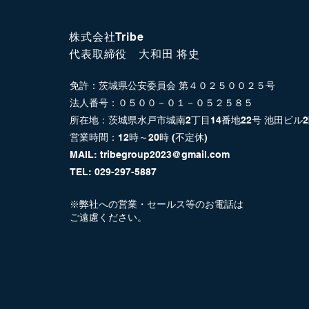
株式会社Tribe
​代表取締役 大和田 将史
​免許：茨城県公安委員会 第４０２５００２５号
法人番号：０５００－０１－０５２５８５
所在地：茨城県水戸市城南2丁目14番地22号 池田ビル​
営業時間：12時～20時​ (不定休)
MAIL:
tribegroup2023@gmail.com
TEL: 029-297-5887
※弊社への営業・セールス等のお電話は
​ご遠慮ください。