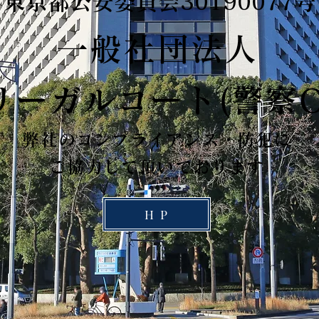
東京都公安委員会30190077号
一般社団法人
ーガルコート(警察O
弊社のコンプライアンス・防犯に​
ご協力して頂いております
H P