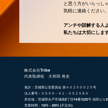
と思う方がいらっし
気軽に連絡ください
アンチや誤解する人
​私たちは大切にしま
株式会社Tribe
​代表取締役 大和田 将史
​免許：茨城県公安委員会 第４０２５００２５号
法人番号：０５００－０１－０５２５８５
所在地：茨城県水戸市城南2丁目14番地22号 池田ビル​
営業時間：12時～20時​ (不定休)