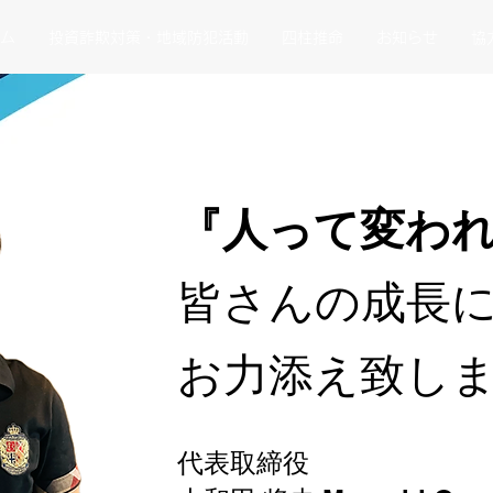
ム
投資詐欺対策・地域防犯活動
四柱推命
お知らせ
協
『人って変わ
皆さんの成長
​お力添え致し
代表取締役