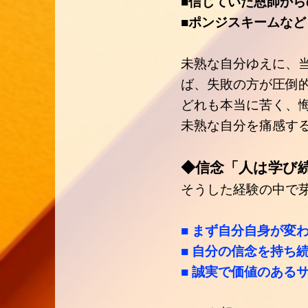
■信じていた恩師から
■ポンジスキームなど
未熟な自分ゆえに、
ば、失敗の方が圧倒
どれも本当に苦く、
未熟な自分を痛感す
◆信念「人は学び
そうした経験の中で
■ まず自分自身が変
■ 自分の信念を持ち
■ 誠実で価値のある