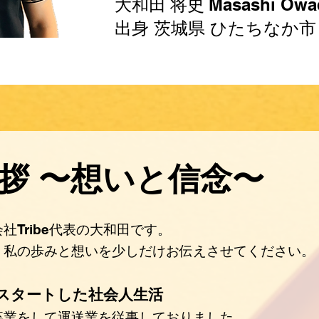
​大和田 将史
Masashi Owa
​出身 茨城県 ひたちなか市
拶 〜想いと信念〜
社Tribe代表の大和田です。
、私の歩みと想いを少しだけお伝えさせてください。
でスタートした社会人生活
卒業をして運送業を従事しておりました。