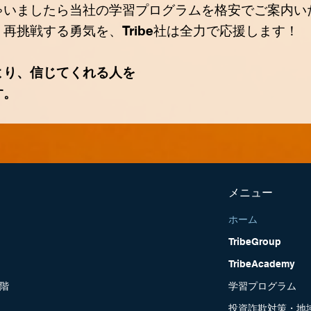
ゃいましたら
当社の学習プログラムを格安でご案内い
。
再挑戦する勇気を、Tribe社は全力で応援します！
より、信じてくれる人を
す。
メニュー
ホーム
TribeGroup
TribeAcademy
2階
学習プログラム
投資詐欺対策・地