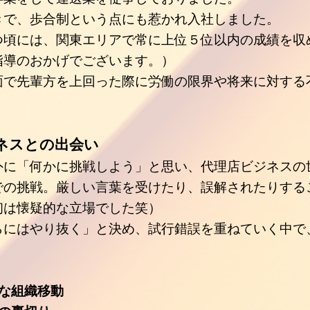
きで、歩合制という点にも惹かれ入社しました。
つ頃には、関東エリアで常に上位５位以内の成績を
収
指導のおかげでございます。）
面で先輩方を上回った際に
労働の限界や
将来に対する
ネスとの出会い
外に「何かに挑戦しよう」と思い、
代理店ビジネスの
での挑戦。厳しい言葉を受けたり、
誤解されたりする
初は懐疑的な立場でした笑）
らにはやり抜く」と決め、試行錯誤を
重ねていく中で
な組織移動