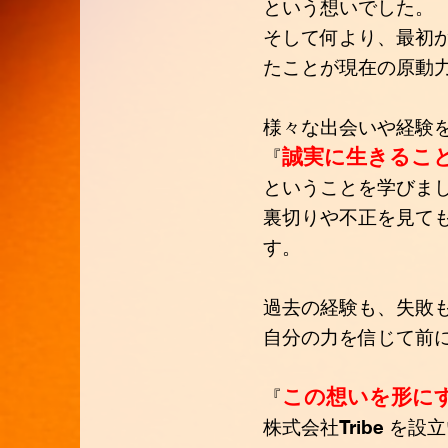
という想いでした。
そして何より、最初
たことが現在の原動
様々な出会いや経験
誠実に生きるこ
『
ということを学びま
裏切りや不正を見て
す。
過去の経験も、失敗
自分の力を信じて前
この想いを形に
『
株式会社Tribe を