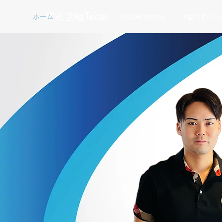
​株式会社Tribe
ホーム
TribeGroup
TribeAcademy
学習プログラ