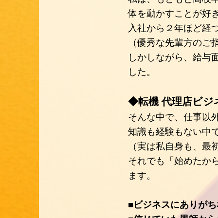
体を動かすことが好
入社から２年ほど経
（優秀な先輩方のご
しかしながら、給与
した。
◆転機 代理店ビジ
そんな中で、仕事以
知識も経験もない中
（実は私自身も、最
それでも「始めたか
ます。
■ビジネスにありがち