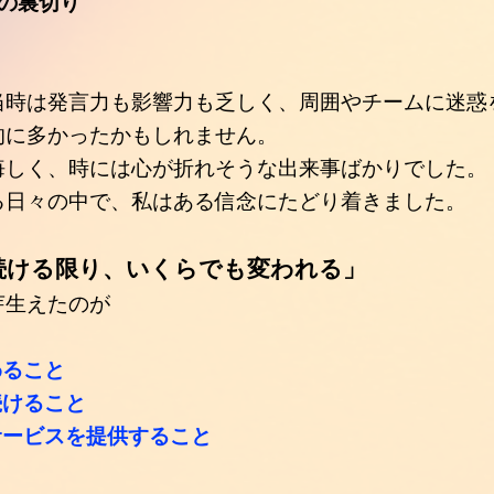
の裏切り
当時は発言力も影響力も乏しく、周囲やチームに
迷惑
的に多かったかもしれません。
悔しく、時には心が折れそうな出来事ばかりでした。
る日々の中で、私はある信念にたどり着きました。
続ける限り、いくらでも変われる」
芽生えたのが
わること
続けること
サービスを提供すること