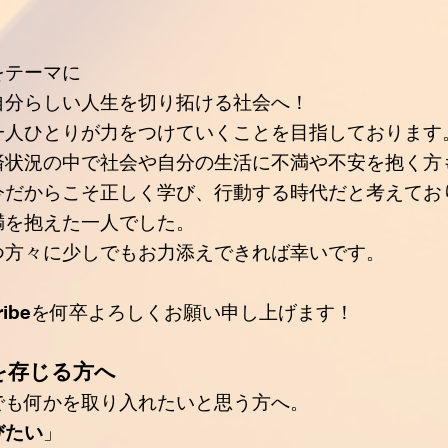
をテーマに️
自分らしい人生を切り拓ける社会へ！
一人ひとりが力をつけて
いくことを目指しております
済状況の中で社会や自分の生活に不満や不安を抱く方
今だからこそ正しく学び、行動する時代
だと考えてお
満を抱えた一人でした。
つ方々に少しでもお力添えできれば幸いです。
Tribeを何卒よろしくお願い申し上げます！
を存じる方へ
でも何かを取り入れたいと思う方へ。
びたい
」