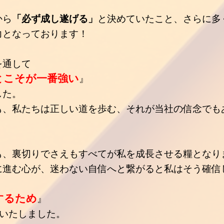
から
「必ず成し遂げる」
と決めていたこと、さらに多
力となっております！
を通して
とこそが一番強い
』
した。
も、私たちは正しい道を歩む、
それが当社の信念でも
も、裏切りでさえも
すべてが私を成長させる糧となり
に進む心が、迷わない自信へと繋がる
と
私はそう確信
するため
』
設立いたしました。