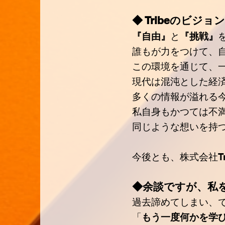
◆ Tribeのビジョン
『自由』
と
『挑戦』
誰もが力をつけて、
この環境を通じて、
現代は混沌とした経
多くの情報が溢れる
私自身もかつては不
同じような想いを持
​今後とも、株式会社
︎◆余談ですが、私
過去諦めてしまい、
「
もう一度何かを学