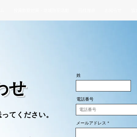
ム
投資詐欺対策・地域防犯活動
四柱推命
お知らせ
協
姓
わせ
電話番号
送ってください。
メールアドレス