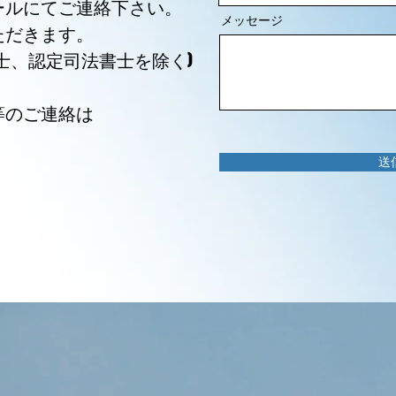
ルにてご連絡下さい。​
メッセージ
ただきます。
士、認定司法書士を除く)​
等のご連絡は
送