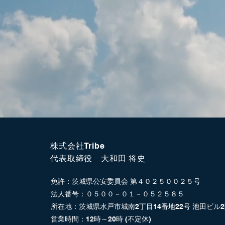
株式会社Tribe
​代表取締役 大和田 将史
​免許：茨城県公安委員会 第４０２５００２５号
法人番号：０５００－０１－０５２５８５
所在地：茨城県水戸市城南2丁目14番地22号 池田ビル​
営業時間：12時～20時​ (不定休)