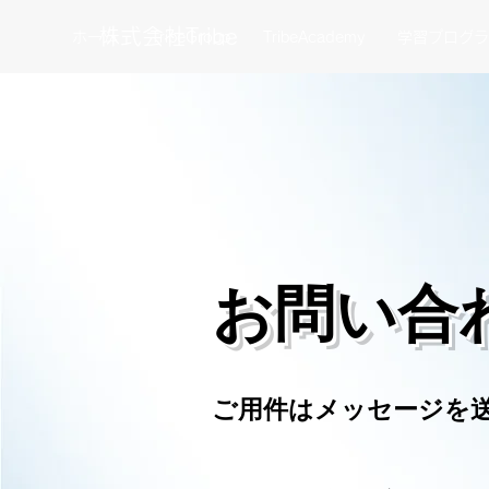
​株式会社Tribe
ホーム
TribeGroup
TribeAcademy
学習プログラ
​お問い合
​ご用件はメッセージを